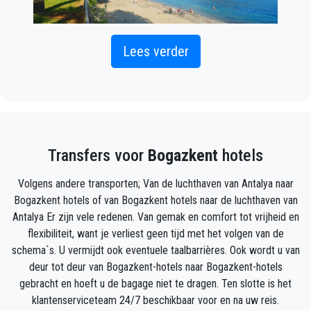
Lees verder
PrivateTransferAntalya zal u snel en gemakkelijk
overal in Bogazkent voorzien van een luxe taxi naar
de luchthaven.
U hoeft zich geen zorgen te maken, wij doen al het
Transfers voor
Bogazkent
hotels
werk voor u. Vraag eenvoudig een ophaalservice aan
voor een privétaxi op de luchthaven van Antalya naar
Volgens andere transporten; Van de luchthaven van Antalya naar
Bogazkent (wat zowel online als telefonisch kan) en
Bogazkent hotels of van Bogazkent hotels naar de luchthaven van
u zult een chauffeur ontmoeten buiten de
Antalya Er zijn vele redenen. Van gemak en comfort tot vrijheid en
aankomsthal met uw naam op een bord geschreven
flexibiliteit, want je verliest geen tijd met het volgen van de
wanneer uw vliegtuig arriveert.
schema`s. U vermijdt ook eventuele taalbarrières. Ook wordt u van
deur tot deur van Bogazkent-hotels naar Bogazkent-hotels
Vermeld gewoon de juiste vluchtinformatie, uw naam
gebracht en hoeft u de bagage niet te dragen. Ten slotte is het
en mobiele telefoonnummer, en het
klantenserviceteam 24/7 beschikbaar voor en na uw reis.