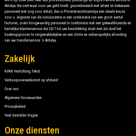
PrivateTransferAntalya is niet alleen een normaal
Antalya die veel waar voor uw geld biedt, gecombineerd met attent en bekwaam
Sensimar Belek Resort Spa Hotel
bedrijf, wij zijn het mooie alternatief voor het
personeel met oog voor detail, dan is Privatetransferantalya een ideale keuze
voor u. afgezien van de concurrentie is een combinatie van een groot aantal
openbaar vervoer van of naar Bogazkent.
Sensitive Premium Resort Spa
factoren, zoals hoogwaardig personeel in combinatie met een gekwalificeerde en
hartelijke klantenservice die 24/7 tot uw beschikking staat met als doel het
Sherwood Dreams Resort
Ontdek al onze diensten en tarieven. Waar wacht je
boekingsproces te vergemakkelijken en een vlotte en onberispelijke afronding
op ?
van uw transferservice `n Antalya.
Siam Elegance Hotels Spa
Throne Seagate Belek Hotel
Zakelijk
Boek nu uw privétransfer in Antalya en reis naar uw
Tui Day Night Connected Club Life
hotel in Bogazkent!
KVKK Verlichting Tekst
Aquaworld Belek
De uitgebreide ervaring van ons bedrijf garandeert al
Verkoopovereenkomst op afstand
Gloria Golf Resort
onze klanten de zekerheid van een professionele
Over ons
service voor iedereen, dankzij onze vaste prijzen en
Gloria Serenity Resort
Algemene Voorwaarden
economische voorwaarden. Onze klanten zijn onze
Privacybeleid
Maritim Pine Beach Resort
topprioriteit en zullen profiteren van auto's die zijn
Veel Gestelde Vragen
uitgerust met alle comfort en personeel dat hun
beroep waardig is.
Onze diensten