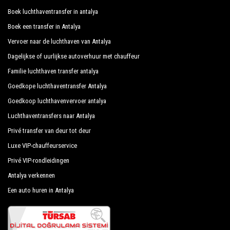
Ons bedrijf heeft een uitstekende reputatie in de
Boek luchthaventransfer in antalya
stad Antalya dankzij de professionaliteit van de
Boek een transfer in Antalya
aangeboden diensten en de jarenlange ervaring in het
Vervoer naar de luchthaven van Antalya
veld.
Dagelijkse of uurlijkse autoverhuur met chauffeur
Wij bieden maximaal comfort en ondersteuning aan
Familie luchthaven transfer antalya
de klant tijdens hun vakantie naar Bogazkent.
Goedkope luchthaventransfer Antalya
Goedkoop luchthavenvervoer antalya
Al onze chauffeurs spreken Engels en bieden onze
Luchthaventransfers naar Antalya
gasten de grootst mogelijke hartelijkheid en
Privé transfer van deur tot deur
professionaliteit en worden elk jaar onderworpen aan
Luxe VIP-chauffeurservice
constante controles op geschiktheid van werk. Met
inachtneming van wat de nationale wetgeving vereist
Privé VIP-rondleidingen
met betrekking tot de openbare dienst van
Antalya verkennen
onafhankelijke vervoerslijnen, krijgen we veel
Een auto huren in Antalya
vertrouwen van degenen die een van de vele diensten
boeken die we aanbieden.