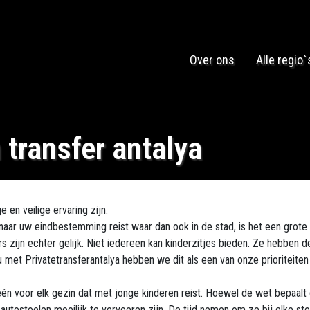
Over ons
Alle regio`
 transfer antalya
en veilige ervaring zijn.
aar uw eindbestemming reist waar dan ook in de stad, is het een grote
rs zijn echter gelijk. Niet iedereen kan kinderzitjes bieden. Ze hebben 
u met Privatetransferantalya hebben we dit als een van onze prioriteiten
één voor elk gezin dat met jonge kinderen reist. Hoewel de wet bepaalt 
dat autostoelen moeilijk te vervoeren zijn. De tijd nemen om ze bij elke st