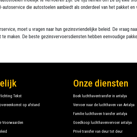
ivé-autoservice die autostoelen aanbiedt als onderdeel van het pakket en
rservice, moet u vragen naar hun gezinsvriendelijke beleid. De vraag na
oit te maken. De beste gezinsvervoersdiensten hebben eenvoudige pakk
elijk
Onze diensten
lichting Tekst
Boek luchthaventransfer in antalya
overeenkomst op afstand
Vervoer naar de luchthaven van Antalya
Familie luchthaven transfer antalya
e Voorwaarden
Goedkoop luchthavenvervoer antalya
eleid
Privé transfer van deur tot deur