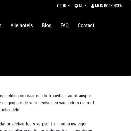
€
EUR
NL
MIJN BOEKINGEN
s
Alle hotels
Blog
FAQ
Contact
 opluchting om daar een betrouwbaar autotransport
de neiging om de veiligheidseisen van ouders die met
 behandeld.
dat privéchauffeurs verplicht zijn om u uw eigen
op te installeren en te verwijderen, kan langer duren