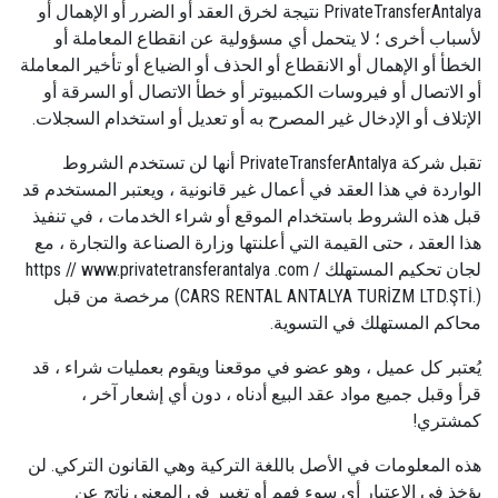
PrivateTransferAntalya نتيجة لخرق العقد أو الضرر أو الإهمال أو
لأسباب أخرى ؛ لا يتحمل أي مسؤولية عن انقطاع المعاملة أو
الخطأ أو الإهمال أو الانقطاع أو الحذف أو الضياع أو تأخير المعاملة
أو الاتصال أو فيروسات الكمبيوتر أو خطأ الاتصال أو السرقة أو
الإتلاف أو الإدخال غير المصرح به أو تعديل أو استخدام السجلات.
تقبل شركة PrivateTransferAntalya أنها لن تستخدم الشروط
الواردة في هذا العقد في أعمال غير قانونية ، ويعتبر المستخدم قد
قبل هذه الشروط باستخدام الموقع أو شراء الخدمات ، في تنفيذ
هذا العقد ، حتى القيمة التي أعلنتها وزارة الصناعة والتجارة ، مع
لجان تحكيم المستهلك https // www.privatetransferantalya .com /
(CARS RENTAL ANTALYA TURİZM LTD.ŞTİ.) مرخصة من قبل
محاكم المستهلك في التسوية.
يُعتبر كل عميل ، وهو عضو في موقعنا ويقوم بعمليات شراء ، قد
قرأ وقبل جميع مواد عقد البيع أدناه ، دون أي إشعار آخر ،
كمشتري!
هذه المعلومات في الأصل باللغة التركية وهي القانون التركي. لن
يؤخذ في الاعتبار أي سوء فهم أو تغيير في المعنى ناتج عن