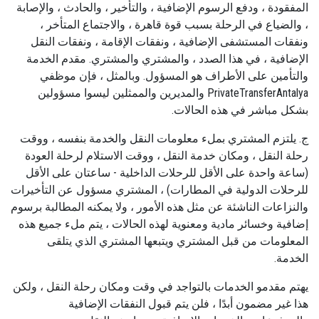
المفقودة ، ودفع الرسوم الإضافية ، والتأخير ، والحادث ، والإصابة
، والضياع في الرحلة بسبب قوة قاهرة ، والاجتماع المتأخر ،
ونفقات المستشفى الإضافية ، ونفقات الإقامة ، ونفقات النقل
الإضافية ، في هذا الصدد ، والمشتري والمشتري. مقدم الخدمة
والتأمين على الأطراف هو المسؤول. وبالمثل ، فإن موظفي
PrivateTransferAntalya والمديرين والممثلين ليسوا مسؤولين
بشكل مباشر في هذه الحالات.
ج. يلتزم المشتري بملء معلومات النقل والخدمة بنفسه ، ووقت
رحلة النقل ، ومكان خدمة النقل ، ووقت الاستلام لرحلة العودة
(ساعة واحدة على الأقل للرحلات الداخلية - ساعتان على الأقل
للرحلات الدولية في المطارات) ، المشتري مسؤول عن التأخيرات
والنزاعات الناشئة عن مثل هذه الأمور ، ولا يمكنه المطالبة برسوم
إضافية وخسائر مادية ومعنوية لهذه الحالات ، يتم ملء جميع هذه
المعلومات من قبل المشتري ويتبعها المشتري الذي يتلقى
الخدمة.
يهتم مقدمو الخدمات بالتواجد في وقت ومكان رحلة النقل ، ولكن
هذا غير مضمون أبدًا ، فلن يتم قبول النفقات الإضافية