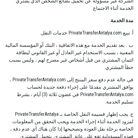
الشركة غير مسؤولة عن تحميل بضائع الشخص الذي يشتري
الخدمة أثناء الاجتماع.
مدة الخدمة
أ. تبيع PrivateTransferAntalya.com خدمات النقل.
ب. . بعد تقديم الخدمة مع هذه الاتفاقية ، البنك أو المؤسسة المالية
المعنية ، بسبب الاستخدام غير العادل أو غير القانوني لبطاقة
ائتمان المشتري من قبل أشخاص غير مصرح لهم ، وليس بسبب
خطأ المشتري.
في حالة عدم دفع سعر المنتج إلى PrivateTransferAntalya.com ،
يوافق المشتري مقدمًا على إجراء دفعة جديدة لحساب
PrivateTransferAntalya.com في غضون ثلاثة (3) أيام ، بشرط
تسليم الخدمة.
ج. يجب إظهار قسيمة النقل الخاصة بـ PrivateTransferAntalya
لمزود الخدمة أثناء إجراء الخدمة ويجب التحقق من المعلومات
الخاصة برحلة نقل العودة وتصحيحها إذا كان هناك أي عدم دقة ،
فهذه المسؤولية تقع على عاتق المشتري. يتحمل المشتري