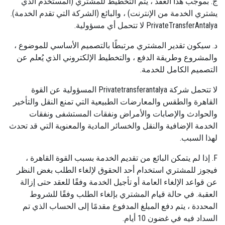
ج. بموجب هذا العقد ، يتم التخطيط للمشتري (المستخدم الذي
يشتري الخدمة من الإنترنت) ، والبائع (الشركة التي تقدم الخدمة).
PrivateTransferAntalya لا تتحمل أي مسؤولية.
د. سيكون تقدير المشتري مرتبطًا بالتصميم الأساسي للموضوع ،
والمشروع وطريقة الدفع ، والتخطيط الإلكتروني الذي يُعلم عن
التصميم الكامل للخدمة.
لا تتحمل شركة Privatetransferantalya المسؤولية عن القوة
القاهرة والطقس والمعارضات الطبيعية التي تمنع النقل والتأخير
والحوادث والإصابات والأمراض ونفقات المستشفى ونفقات
الخدمة الإضافية والنقل والخسائر المادية والمعنوية التي قد تحدث
لهذا السبب.
F. إذا لم يتمكن البائع من تقديم الخدمة بسبب القوة القاهرة ،
فيجوز للمشتري استخدام أحد الحقوق لإلغاء الطلب بغض النظر
عن قواعد الإلغاء العامة أو تأجيل الخدمة وفقًا للعقد حتى إزالة
العقبة. في حالة قيام المشتري بإلغاء الطلب وفقًا للشروط
المحددة ، يتم دفع المبلغ المدفوع مقدمًا إلى الحساب الذي تم
السداد فيه في غضون 10 أيام.