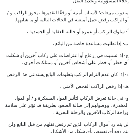
إخلاء المسؤولية وتحديد النقل
مندوب مبيعات؛ لأسباب أمنية أو وفقًا لتقديرها ، يجوز للراكب و /
أو الراكب رفض حمل أمتعته في الحالات التالية أو ما شابهها:
أ- سلوك الراكب أو عمره أو حالته العقلية أو الجسدية ،
ب- إذا تطلبت مساعدة خاصة من البائع ،
ج- إذا تسببت في إزعاج أو اعتراضات على ركاب آخرين أو شكلت
أي خطر أو خطر على أشخاص آخرين أو ممتلكات أخرى ،
د- إذا كان عدم التزام الراكب بتعليمات البائع يستدعي هذا الرفض.
هـ- إذا رفض الراكب الفحص الأمني ​​،
و- في حالة تعرض الركاب لتأثير المواد المسكرة و / أو المواد
المخدرة ، ووصولهم إلى صالة الصعود بطريقة قد تؤثر على سلامة
وراحة الركاب الآخرين والرحلة البحرية ،
لن يتم رد أموال الركاب الذين تم رفض نقلهم من قبل البائع ولن
يتم دفع أي تعويض بأي شكل من الأشكال.