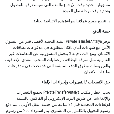
مسؤولية تحديد وقت الإرجاع والمدة التي سيستغرقها للوصول
وتحديد وقت رحلة نقل العودة.
د- ننصح جميع عملائنا بقراءة هذه الاتفاقية بعناية.
خطة الدفع
يوفر PrivateTransferAntalya البنية التحتية لأقصى قدر من التسوق
الآمن مع شهادات أمان SSL المطلوبة في مدفوعات بطاقات
الائتمان. ومع ذلك ، فإنه لا يتحمل المسؤولية عن المعاملات غير
القانونية مثل سرقة البطاقة ، وعمليات السحب النقدي الإضافية ،
والفيروسات وطرق الدفع المنبثقة التي قد تحدث في مدفوعات
بطاقات الائتمان. .
حق الانسحاب / التغييرات وإجراءات الإلغاء
يجب إخطار مكتب PrivateTransferAntalya بجميع التغييرات
والإلغاءات عن طريق البريد الإلكتروني أو الفاكس. بالنسبة
للإلغاءات المحددة قبل 24 ساعة من خدمة النقل الأولى ، يتم دفع
رسوم التحويل بالكامل إلى المشتري. يتم استرداد 50٪ من رسوم