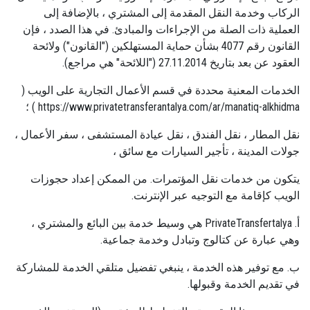
الركاب وخدمة النقل المقدمة إلى المشتري ، بالإضافة إلى
العملية ذات الصلة من الإجراءات والمبادئ. في هذا الصدد ، فإن
القانون رقم 4077 بشأن حماية المستهلكين ("القانون") ولائحة
العقود عن بعد بتاريخ 27.11.2014 ("اللائحة" هي مراجع).
الخدمات المعنية محددة في قسم الأعمال التجارية على الويب (
https://www.privatetransferantalya.com/ar/manatiq-alkhidma ) ؛
نقل المطار ، نقل الفندق ، نقل عيادة المستشفى ، سفر الأعمال ،
جولات المدينة ، تأجير السيارات مع سائق ،
يتكون من خدمات نقل المؤتمرات. من الممكن إعداد حجوزات
الويب كإقامة مع التوجيه عبر الإنترنت.
أ. PrivateTransfertalya هي وسيط خدمة بين البائع والمشتري ،
وهي عبارة عن كتالوج وتبادل وخدمة جماعية.
ب. مع توفير هذه الخدمة ، ينبغي تفضيل متلقي الخدمة للمشاركة
في تقديم الخدمة وقبولها.