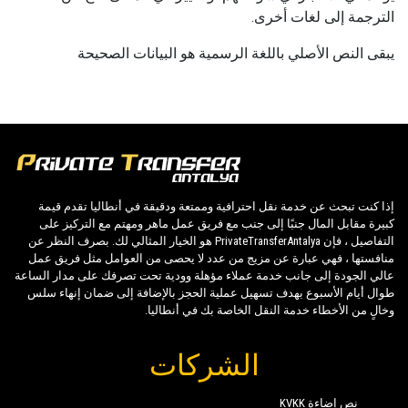
الترجمة إلى لغات أخرى.
يبقى النص الأصلي باللغة الرسمية هو البيانات الصحيحة
إذا كنت تبحث عن خدمة نقل احترافية وممتعة ودقيقة في أنطاليا تقدم قيمة
كبيرة مقابل المال جنبًا إلى جنب مع فريق عمل ماهر ومهتم مع التركيز على
التفاصيل ، فإن PrivateTransferAntalya هو الخيار المثالي لك. بصرف النظر عن
منافستها ، فهي عبارة عن مزيج من عدد لا يحصى من العوامل مثل فريق عمل
عالي الجودة إلى جانب خدمة عملاء مؤهلة وودية تحت تصرفك على مدار الساعة
طوال أيام الأسبوع بهدف تسهيل عملية الحجز بالإضافة إلى ضمان إنهاء سلس
وخالٍ من الأخطاء خدمة النقل الخاصة بك في أنطاليا.
الشركات
نص إضاءة KVKK