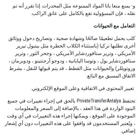
و- يمنع منعا باتا المواد الممنوعة مثل المخدرات. إذا تقرر أنه تم
نقله ، فإن المسؤولية تقع بالكامل على عاتق الراكب.
ا
لتعامل مع الحيوانات
كلب يحمل تطعيمًا صالحًا وشهادة صحية ، وتصاريح دخول ووثائق
أخرى تطلبها تركيا (باستثناء الكلاب الخطرة مثل بيتبول تيرير
الأمريكي ، وترير ستافوردشاير الأمريكي ، وجحر الثور ، وترير
ستافوردشاير بول ، وتوسا اليابانية ، ودوجو أرجنتينو ، ودوبرمان ،
وروتويللر) والحيوانات مثل القطط ، قد يتم قبولها للنقل ، بشرط
الاتفاق المسبق مع البائع.
تغيير المحتوى في الاتفاقية وعلى الموقع الإلكتروني.
تحتفظ PrivateTransferAntalya بالحق في إجراء تغييرات في جميع
البنود الواردة في هذا العقد ، بالإضافة إلى السعر والمعلومات
الموجودة على الموقع ، ويمكنها إجراء هذه التغييرات في أي وقت
، ويُعتبر المستخدمون قد وافقوا على هذه التغييرات دون أي إشعار
إضافي.