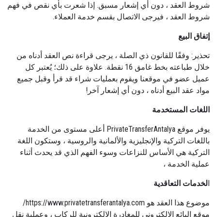
شروط العقد ، دون أي إشعار مسبق. إذا شعرت بأي نقص في فهم
شروط العقد ، فيرجى الاتصال بقسم خدمة العملاء.
إتفاق البيع
تحذير: وفقًا للقانون ذي الصلة ، يرجى قراءة نص العقد أدناه من
خلال طباعته بخط غامق 16 نقطة. علاوة على ذلك؛ يُعتبر كل
عميل عضو في موقعنا ويقوم بعمليات شراء قد قرأ وقبل جميع
مواد عقد البيع أدناه ، دون أي إشعار آخر!
اللغات المستخدمة
يوفر موقع PrivateTransferAntalya أعلى مستوى من الخدمة
باللغات التركية والإنجليزية والألمانية والروسية ، وستكون اللغة
التركية هي الأساس للنزاعات وسوء الفهم الذي قد يحدث أثناء
عملية الخدمة ،
ا
لخدمات التعاقدية
موضوع هذا العقد هو https://www.privatetransferantalya.com/
موقع البائع الإلكتروني للمغادرة الإلكترونية للركاب ، وعملية نقل