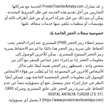
ز. قد تشارك PrivateTransferAntalya.com الخدمة مع شركائها
التجاريين من أجل تقديم هذه الخدمة. في ظل الشروط المحددة ،
يمكن أن يتم ذلك من قبل شركة أخرى أو من قبل أطراف ثالثة أو
مؤسسات أو منظمات تتلقى منها خدمات متعاقد عليها.
خصوصية سجلات الحجز الخاصة بك
سيتم إعطاء رمز الحجز (PNR) للمشتري عند إجراء الحجز. يجب
الحفاظ على سرية رمز الحجز هذا دائمًا. ما لم يتم الاحتفاظ بسرية
رمز الحجز الممنوح للمشتري ، يمكن للآخرين الوصول إلى
معلومات الحجز. إذا تم إجراء حجز جماعي للسفر مع أكثر من
شخص واحد ، فسيظهر رمز الحجز نفسه أيضًا على تذاكر
الأشخاص الآخرين في المجموعة. إذا لم يُطلب من هؤلاء الأشخاص
الوصول إلى معلومات الحجز الشخصية الخاصة بهم ، فيمكن أيضًا
النظر في خيار إجراء حجز منفصل. تقع أي مسؤولية تنشأ عن عدم
الحفاظ على سرية رمز الحجز على عاتق المشتري وشركة CARS
RENTAL ANTALYA TURİZM LTD. STI.
(https://www.privatetransferantalya.com) لا يتحمل أي مسؤولية.