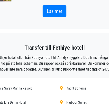
Inkludera helt enkelt rätt flyginformation, ditt 
PrivateTransferAntalya-teamet att spåra ditt flyg och komme
Läs mer
redo att åka och en hjälpande hand redo att hjälpa dig 
tt vara enastående eftersom vårt team är stolta proffs som kommer a
ill Fethiye på ett njutbart sätt.
Transfer till
Fethiye
hotell
rivat taxiservice, med ett överkomligt pris, professionella förare och
ethiye hotell eller från Fethiye hotell till Antalya flygplats Det finns mång
 tid på att följa scheman. Du slipper också språkbarriärer. Du kommer också
öretag, vi är det vackra alternativet till kollektivtrafik till eller från 
höver inte bära bagaget. Slutligen är kundsupportteamet tillgängligt 24/7
tar du ?
ce Saray Marina Resort
Yacht Boheme
ll ditt hotell i Fethiye!
a våra kunder en försäkran om en professionell service för alla, tack 
ity Life Demir Hotel
Harbour Suites
r att dra nytta av bilar utrustade med alla bekvämligheter och en per