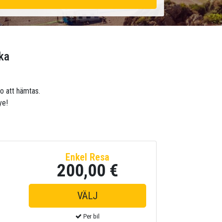
ka
edo att hämtas.
ye!
Enkel Resa
200,00 €
Per bil