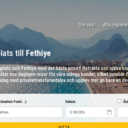
Om oss
Alla regione
ats till
Fethiye
ygplats och Fethiye med det bästa priset! Betrakta oss själva 
 åtar oss dagligen resor för våra många kunder, vilket innebär f
dag med privatetransferantalya och upplev mer än bara en öve
stination Point...)
Datum
Åte
HITTA