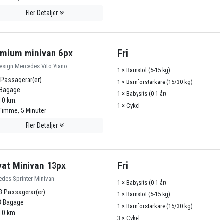
Fler Detaljer
mium minivan 6px
Fri
esign Mercedes Vito Viano
1 × Barnstol (5-15 kg)
 Passagerar(er)
1 × Barnförstärkare (15/30 kg)
Bagage
1 × Babysits (0-1 år)
10 km.
1 × Cykel
Timme, 5 Minuter
Fler Detaljer
vat Minivan 13px
Fri
des Sprinter Minivan
1 × Babysits (0-1 år)
3 Passagerar(er)
1 × Barnstol (5-15 kg)
 Bagage
1 × Barnförstärkare (15/30 kg)
10 km.
3 × Cykel