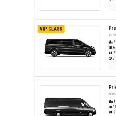
Pre
VIP CLASS
VIP D
6
6 
2
3 
Pri
Merce
1
13
2