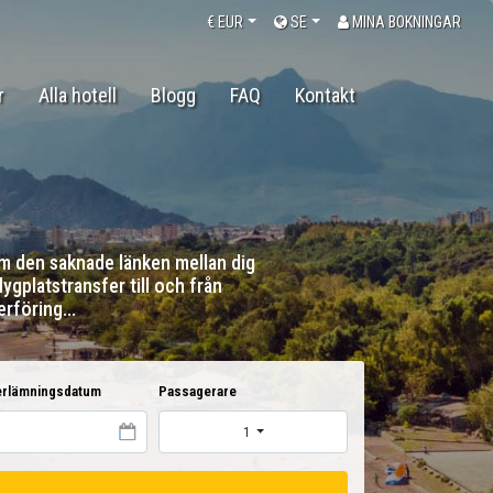
€
EUR
SE
MINA BOKNINGAR
r
Alla hotell
Blogg
FAQ
Kontakt
som den saknade länken mellan dig
lygplatstransfer till och från
rföring...
rlämningsdatum
Passagerare
1