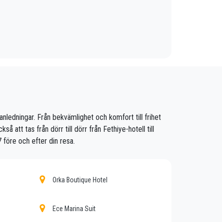
namn och mobiltelefonnummer, så kommer
r att vara där när du går av planet, med bilen
med ditt flyg. bagage och tar dig till din
tt se till att du hämtas i tid, förflyttas med
 bekväma bilar till var som helst i Fethiye.
a anledningar. Från bekvämlighet och komfort till frihet
 att tas från dörr till dörr från Fethiye-hotell till
Fethiye.
 före och efter din resa.
Orka Boutique Hotel
vare våra fasta priser och ekonomiska villkor.
Ece Marina Suit
sonal som är värd sitt yrke.