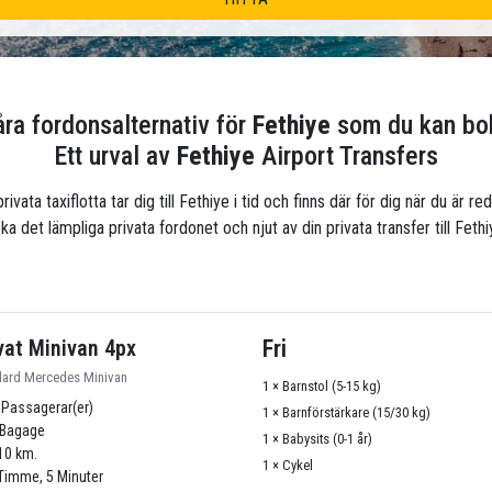
åra fordonsalternativ för
Fethiye
som du kan bo
Ett urval av
Fethiye
Airport Transfers
privata taxiflotta tar dig till Fethiye i tid och finns där för dig när du är r
ka det lämpliga privata fordonet och njut av din privata transfer till Fethi
vat Minivan 4px
Fri
dard Mercedes Minivan
1 × Barnstol (5-15 kg)
 Passagerar(er)
1 × Barnförstärkare (15/30 kg)
Bagage
1 × Babysits (0-1 år)
10 km.
1 × Cykel
Timme, 5 Minuter