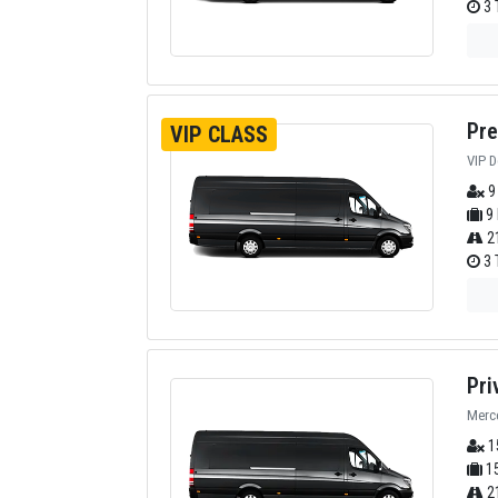
3 
Pre
VIP CLASS
VIP D
9
9 
2
3 
Pri
Merce
1
15
2