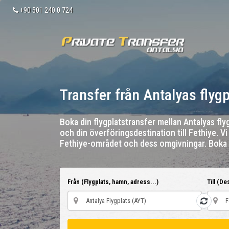
+90 501 240 0 724
Transfer från Antalyas flygpl
Boka din flygplatstransfer mellan Antalyas fl
och din överföringsdestination till Fethiye. Vi
Fethiye-området och dess omgivningar. Boka i
Från (Flygplats, hamn, adress...)
Till (De