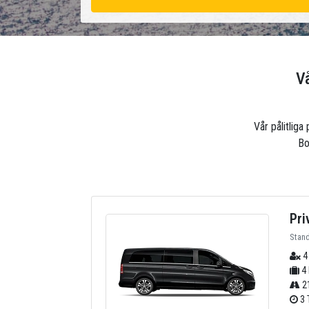
V
Vår pålitliga 
Bo
Pri
Stan
4
4 
2
3 