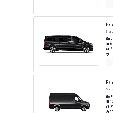
Pri
Stan
6
6 
2
3 
Pri
Merce
1
10
2
3 