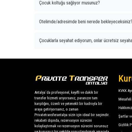
Çocuk koltuğu sağlıyor musunuz?
Otelimde/adresimde beni nerede bekleyeceksiniz
Çocuklarla seyahat ediyorum, onlar ücretsiz seyaha
Kur
KVKK Ayd
Antalya`da profesyonel, keyifli ve dakik bir
transfer hizmeti arıyorsanız, paranızın tam
Mesafeli
karşılığını, özenli ve yetenekli bir kadroyla bir
Hakkımı
araya getiriyorsanız, o zaman
Privatetransferantalya sizin için ideal bir seçimdir.
Şartlar v
rekabeti dışında, rezervasyon sürecini
Gizlilik P
kolaylaştırmak ve rezervasyon sürecini sorunsuz
ve kusursuz bir şekilde sonuçlandırmak amacıyla