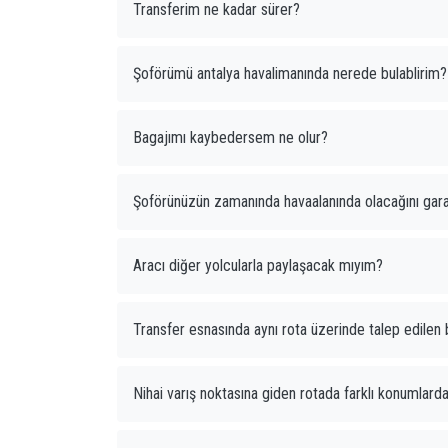
Transferim ne kadar sürer?
Şoförümü antalya havalimanında nerede bulablirim?
Bagajımı kaybedersem ne olur?
Şoförünüzün zamanında havaalanında olacağını garan
Aracı diğer yolcularla paylaşacak mıyım?
Transfer esnasında aynı rota üzerinde talep edilen b
Nihai varış noktasına giden rotada farklı konumlarda