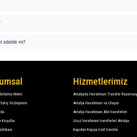
?
t edebilir mi?
umsal
Hizmetlerimiz
ınlatma Metni
Antalyada Havalimanı Transfer Rezervas
 Satış Sözleşmesi
Antalya Havalimanı`na Ulaşım
zda
Antalya Havalimanı Aile transferleri
e Koşullar
Ucuz havalimanı transferleri Antalya
olitikası
Kapıdan Kapıya özel transfer