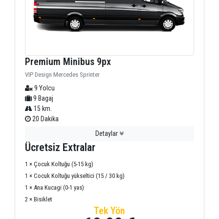
Premium Minibus 9px
VIP Design Mercedes Sprinter
9 Yolcu
9 Bagaj
15 km.
20 Dakika
Detaylar
Ücretsiz Extralar
1 × Çocuk Koltuğu (5-15 kg)
1 × Cocuk Koltuğu yükseltici (15 / 30 kg)
1 × Ana Kucagi (0-1 yas)
2 × Bisiklet
Tek Yön