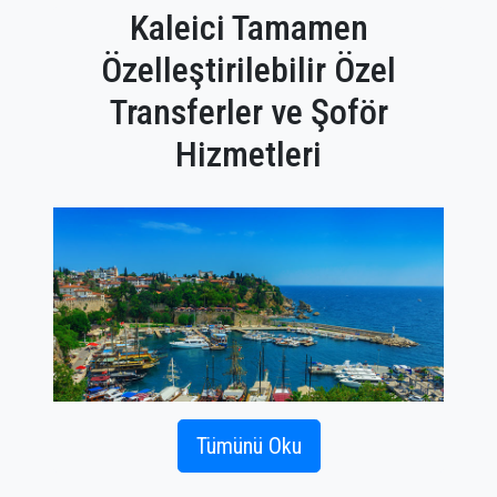
Kaleici Tamamen
Özelleştirilebilir Özel
Transferler ve Şoför
Hizmetleri
Tümünü Oku
PrivateTransferAntalya Kaleici ile havaalanına hızlı
ve kolay bir şekilde lüks bir taksi sağlayacaktır.