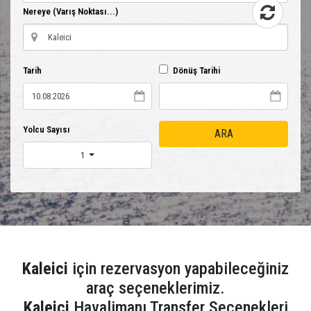
Nereye (Varış Noktası...)
Tarih
Dönüş Tarihi
Yolcu Sayısı
ARA
1
Kaleici
için rezervasyon yapabileceğiniz
araç seçeneklerimiz.
Kaleici
Havalimanı Transfer Seçenekleri