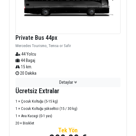
Private Bus 44px
Mercedes Tourismo, Temsa or Safir
44 Yolcu
44 Bagaj
15 km.
20 Dakika
Detaylar
Ücretsiz Extralar
1 × Çocuk Koltuğu (5-15 kg)
1 × Cocuk Koltuğu yükseltici (15 / 30 kg)
1 × Ana Kucagi (0-1 yas)
20 × Bisiklet
Tek Yön