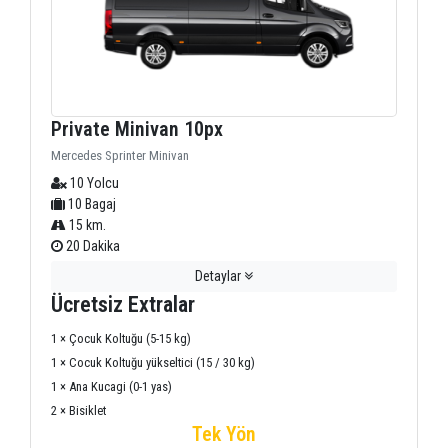
Private Minivan 10px
Mercedes Sprinter Minivan
10 Yolcu
10 Bagaj
15 km.
20 Dakika
Detaylar
Ücretsiz Extralar
1 × Çocuk Koltuğu (5-15 kg)
1 × Cocuk Koltuğu yükseltici (15 / 30 kg)
1 × Ana Kucagi (0-1 yas)
2 × Bisiklet
Tek Yön