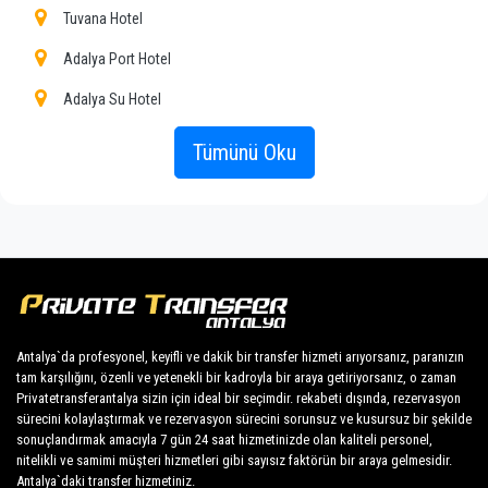
profesyoneller olduğundan, transfer hizmetimizle
Tuvana Hotel
olan deneyiminiz olağanüstü olacaktır.
Adalya Port Hotel
Müşterilerimize Kaleici'da her yere uygun fiyat,
Adalya Su Hotel
profesyonel şoförler ve konforlu araçlarla
profesyonel ve özel taksi hizmeti sunuyoruz.
Alp Paşa Hotel
Tümünü Oku
Antalya Inn Hotel
PrivateTransferAntalya sadece normal bir şirket
değil, Kaleici ile toplu taşıma araçlarına güzel bir
Antalya Pera Palace Hotel
alternatifiz.
Argos Hotel
Tüm hizmetlerimizi ve fiyatlarımızı keşfedin. Ne
bekliyorsun ?
Aspen Hotel
Antalya'daki özel transferiniz için şimdi rezervasyon
Atelya Art Hotel
yapın ve Kaleici'daki otelinize seyahat edin!
Antalya`da profesyonel, keyifli ve dakik bir transfer hizmeti arıyorsanız, paranızın
tam karşılığını, özenli ve yetenekli bir kadroyla bir araya getiriyorsanız, o zaman
Blue Hotel Kaleiçi
Privatetransferantalya sizin için ideal bir seçimdir. rekabeti dışında, rezervasyon
Şirketimizin engin tecrübesi, sabit fiyatlarımız ve
sürecini kolaylaştırmak ve rezervasyon sürecini sorunsuz ve kusursuz bir şekilde
Blue Sea Garden
ekonomik koşullarımız sayesinde tüm
sonuçlandırmak amacıyla 7 gün 24 saat hizmetinizde olan kaliteli personel,
müşterilerimize herkes için profesyonel hizmet
nitelikli ve samimi müşteri hizmetleri gibi sayısız faktörün bir araya gelmesidir.
Castle Boutique Kaleiçi
güvencesini garanti etmektedir. Müşterilerimiz en
Antalya`daki transfer hizmetiniz.