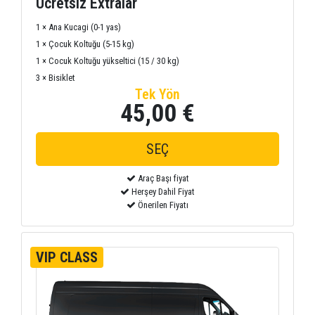
Ücretsiz Extralar
1 × Ana Kucagi (0-1 yas)
1 × Çocuk Koltuğu (5-15 kg)
1 × Cocuk Koltuğu yükseltici (15 / 30 kg)
3 × Bisiklet
Tek Yön
45,00 €
Araç Başı fiyat
Herşey Dahil Fiyat
Önerilen Fiyatı
VIP CLASS