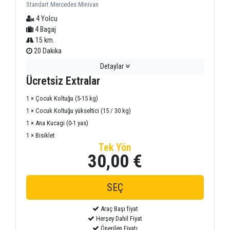
Standart Mercedes Minivan
4 Yolcu
4 Bagaj
15 km.
20 Dakika
Detaylar
Ücretsiz Extralar
1 × Çocuk Koltuğu (5-15 kg)
1 × Cocuk Koltuğu yükseltici (15 / 30 kg)
1 × Ana Kucagi (0-1 yas)
1 × Bisiklet
Tek Yön
30,00 €
Araç Başı fiyat
Herşey Dahil Fiyat
Önerilen Fiyatı