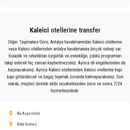
Stres yapmanıza gerek yok - tüm işi sizin için
yapacağız. Tek yapmanız gereken Antalya
havalimanından Kaleici'ya özel bir taksi almaktır (bu,
hem telefonla hem de internet üzerinden yapılabilir)
Kaleici
otellerine transfer
ve varış terminalinizin dışında bir sürücü sizi
karşıladığında bir tabelada adınız yazılı olarak
Diğer Taşımalara Göre; Antalya havalimanından Kaleici otellerine
karşılayacaktır. uçak gelir.
veya Kaleici otellerinden antalya havalimanına birçok sebep var.
Kolaylık ve rahatlıktan özgürlük ve esnekliğe, çünkü programları
Doğru uçuş bilgilerini, adınızı ve cep telefonu
takip ederek hiç zaman kaybetmezsiniz. Ayrıca dil engellerinden de
kaçınacaksınız. Ayrıca Kaleici otellerinden Kaleici otellerine kapı
numaranızı eklemeniz yeterlidir;
kapı götürülecek ve bagaj taşımak zorunda kalmayacaksınız. Son
PrivateTransferAntalya ekibi uçuşunuzu izleyecek ve
olarak, müşteri destek ekibi seyahatinizden önce ve sonra 7/24
uçaktan indiğinizde, araç gitmeye hazır ve bir yardım
hizmetinizdedir.
eli size yardımcı olmaya hazır olacak. Kaleici'da sizi
gideceğiniz yere götürecek bagaj
Ekibimiz, zamanında alınmanızı, sınıfla transfer
Ak Asya Hotel
edilmenizi ve Antalya'daki varış noktanıza Kaleici'ya
Arkk Homes
keyifli bir şekilde ulaşmanızı sağlayacak gururlu