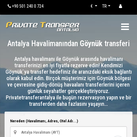
+90 501 240 0 724
€
TR
Antalya Havalimanından
Göynük
transferi
Antalya havalimanı ile Göynük arasında havalimanı
transferinizi en iyi fiyatla rezerve edin! Kendimizi
Göynük`ya transfer hedefiniz ile aranızdaki eksik bağlantı
olarak kabul edin. Birçok müşterimiz için Göynük bölgesi
ve çevresine gidiş-dönüş havaalanı transferlerini içeren
günlük seyahatler gerçekleştiriyoruz.
Privatetransferantalya ile bugün rezervasyon yapın ve bir
transferden daha fazlasını yaşayın…
Nereden (Havalimanı, Adres, Otel Adı...)