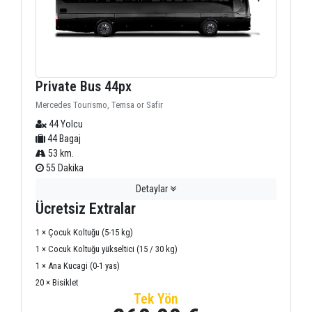
Private Bus 44px
Mercedes Tourismo, Temsa or Safir
44 Yolcu
44 Bagaj
53 km.
55 Dakika
Detaylar
Ücretsiz Extralar
1 × Çocuk Koltuğu (5-15 kg)
1 × Cocuk Koltuğu yükseltici (15 / 30 kg)
1 × Ana Kucagi (0-1 yas)
20 × Bisiklet
Tek Yön