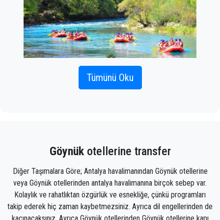
Tümünü Oku
PrivateTransferAntalya Göynük ile havaalanına hızlı
ve kolay bir şekilde lüks bir taksi sağlayacaktır.
Stres yapmanıza gerek yok - tüm işi sizin için
yapacağız. Tek yapmanız gereken Antalya
havalimanından Göynük'ya özel bir taksi almaktır (bu,
Göynük
otellerine transfer
hem telefonla hem de internet üzerinden yapılabilir)
ve varış terminalinizin dışında bir sürücü sizi
Diğer Taşımalara Göre; Antalya havalimanından Göynük otellerine
karşıladığında bir tabelada adınız yazılı olarak
veya Göynük otellerinden antalya havalimanına birçok sebep var.
karşılayacaktır. uçak gelir.
Kolaylık ve rahatlıktan özgürlük ve esnekliğe, çünkü programları
takip ederek hiç zaman kaybetmezsiniz. Ayrıca dil engellerinden de
Doğru uçuş bilgilerini, adınızı ve cep telefonu
kaçınacaksınız. Ayrıca Göynük otellerinden Göynük otellerine kapı