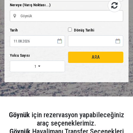
Nereye (Varış Noktası...)
Tarih
Dönüş Tarihi
Yolcu Sayısı
ARA
1
Göynük
için rezervasyon yapabileceğiniz
araç seçeneklerimiz.
Göynük
Havalimanı Transfer Seçenekleri