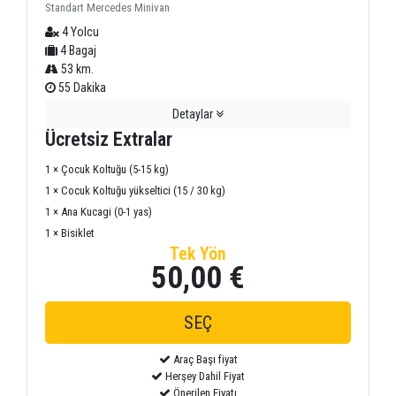
Standart Mercedes Minivan
4 Yolcu
4 Bagaj
53 km.
55 Dakika
Detaylar
Ücretsiz Extralar
1 × Çocuk Koltuğu (5-15 kg)
1 × Cocuk Koltuğu yükseltici (15 / 30 kg)
1 × Ana Kucagi (0-1 yas)
1 × Bisiklet
Tek Yön
50,00 €
Araç Başı fiyat
Herşey Dahil Fiyat
Önerilen Fiyatı