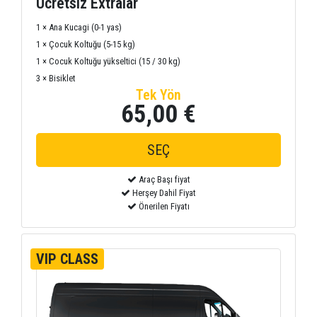
Ücretsiz Extralar
1 × Ana Kucagi (0-1 yas)
1 × Çocuk Koltuğu (5-15 kg)
1 × Cocuk Koltuğu yükseltici (15 / 30 kg)
3 × Bisiklet
Tek Yön
65,00 €
Araç Başı fiyat
Herşey Dahil Fiyat
Önerilen Fiyatı
VIP CLASS