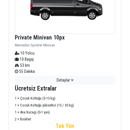
Private Minivan 10px
Mercedes Sprinter Minivan
10 Yolcu
10 Bagaj
53 km.
55 Dakika
Detaylar
Ücretsiz Extralar
1 × Çocuk Koltuğu (5-15 kg)
1 × Cocuk Koltuğu yükseltici (15 / 30 kg)
1 × Ana Kucagi (0-1 yas)
2 × Bisiklet
Tek Yön