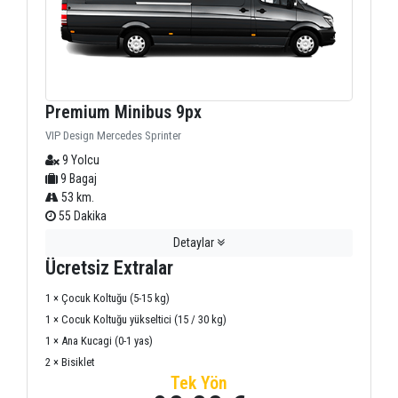
Premium Minibus 9px
VIP Design Mercedes Sprinter
9 Yolcu
9 Bagaj
53 km.
55 Dakika
Detaylar
Ücretsiz Extralar
1 × Çocuk Koltuğu (5-15 kg)
1 × Cocuk Koltuğu yükseltici (15 / 30 kg)
1 × Ana Kucagi (0-1 yas)
2 × Bisiklet
Tek Yön