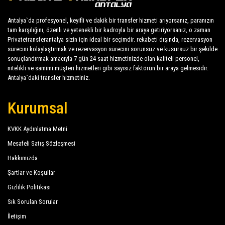
İmeros Hotel
Antalya havalimanı ve limanlarından Göynük'ya
Antalya`da profesyonel, keyifli ve dakik bir transfer hizmeti arıyorsanız, paranızın
transfer, Göynük'daki Antalya otellerine çift yönlü
tam karşılığını, özenli ve yetenekli bir kadroyla bir araya getiriyorsanız, o zaman
İmperial Sunland Resort Spa
transferler, Göynük kapıdan kapıya transferler,
Privatetransferantalya sizin için ideal bir seçimdir. rekabeti dışında, rezervasyon
sürecini kolaylaştırmak ve rezervasyon sürecini sorunsuz ve kusursuz bir şekilde
Kromer Garden Hotel
Göynük'dan veya Göynük'ya alışveriş turları, Göynük
sonuçlandırmak amacıyla 7 gün 24 saat hizmetinizde olan kaliteli personel,
çevresindeki tarihi merkezde kişiye özel turlar ve
Larissa Hotel Beldibi
nitelikli ve samimi müşteri hizmetleri gibi sayısız faktörün bir araya gelmesidir.
Göynük'da önemli turistik bölgelerde kişiye özel
Antalya`daki transfer hizmetiniz.
Larissa Mare Beach
turlar; tüm bunlar PrivateTransferAntalya'da hem
tasarım hem de mekanik olarak kusursuz, en iyi
Kurumsal
Larissa Park Hotel
arabalardan oluşan bir araç filosuna sahip. Sedanlar,
Limoncello Garden
minivanlar ve minibüsler, 1 ila 54 kişilik
KVKK Aydınlatma Metni
gereksinimleri karşılar. Düzenli olarak kontrol edilen
Magic Sun Hotel
Mesafeli Satış Sözleşmesi
ve muayene edilen araçlar, kontrol ve sanitasyon
Hakkımızda
Marin Hotel
öncelikli olmak üzere kendi periyodik
Şartlar ve Koşullar
değerlendirmelerimize tabi tutulur.
Matiate Hotel
Gizlilik Politikası
Matiate Park Hotel
Sık Sorulan Sorular
İletişim
More Hotel Beldibi