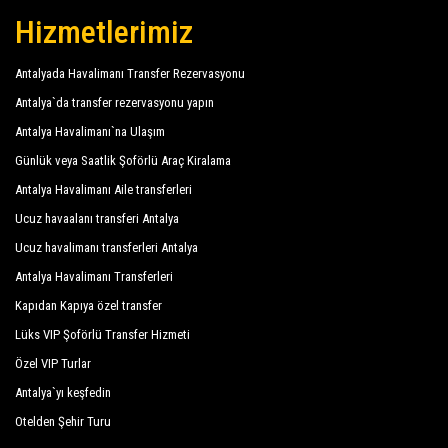
Navy Blue Stars Hotel
Hizmetlerimiz
Nirvana Lagoon Villas Suites Spa Hotel
Antalyada Havalimanı Transfer Rezervasyonu
Onkel Hotels Beldibi Resort
Antalya`da transfer rezervasyonu yapın
Özer Park Hotel
Antalya Havalimanı`na Ulaşım
Günlük veya Saatlik Şoförlü Araç Kiralama
Paloma Foresta Resort
Antalya Havalimanı Aile transferleri
Ring Beach Hotel
Ucuz havaalanı transferi Antalya
Rios Beach Hotel
Ucuz havalimanı transferleri Antalya
Antalya Havalimanı Transferleri
Rixos Beldibi
Kapıdan Kapıya özel transfer
Rixos Sungate
Lüks VIP Şoförlü Transfer Hizmeti
Seagull Hotel
Özel VIP Turlar
Selçukhan Hotel
Antalya`yı keşfedin
Otelden Şehir Turu
Sönmez Garden Hotel