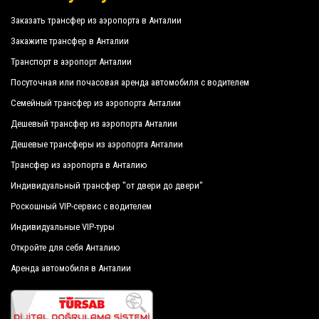
Robinson Club Pamfilya
воспользуются автомобилями, оснащенными
Заказать трансфер из аэропорта в Анталии
всеми удобствами, и персоналом, достойным их
Serra Park Hotel
Закажите трансфер в Анталии
профессии.
Транспорт в аэропорт Анталии
Sueno Hotels Beach Side
Посуточная или почасовая аренда автомобиля с водителем
Наша компания имеет отличную репутацию в
Sunwing Side Beach
Семейный трансфер из аэропорта Анталии
городе Анталия благодаря профессионализму
Turquoise Hotel
предлагаемых услуг и многолетнему опыту в
Дешевый трансфер из аэропорта Анталии
этой области.
Bieno Venus Hotel
Дешевые трансферы из аэропорта Анталии
Трансфер из аэропорта в Анталию
Voyage Sorgun
Мы обеспечиваем максимальный комфорт и
Индивидуальный трансфер "от двери до двери"
Water Side Resort Spa
поддержку клиенту во время его отдыха в
Роскошный VIP-сервис с водителем
Соргун (Sorgun).
Aska Grand Prestige Hotel
Индивидуальные VIP-туры
Amara Family Resort
Откройте для себя Анталию
Все наши водители говорят по-английски и
предлагают нашим гостям высочайшее радушие
Аренда автомобиля в Анталии
Jadore Deluxe Hotel Spa
и профессионализм и ежегодно подвергаются
Nashira Resort Spa
постоянному контролю на предмет пригодности