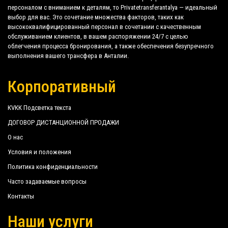
персоналом с вниманием к деталям, то Privatetransferantalya — идеальный
Diamond Premium Hotel Spa
PrivateTransferAntalya — это не только обычная
выбор для вас. Это сочетание множества факторов, таких как
компания, мы — прекрасная альтернатива
высококвалифицированный персонал в сочетании с качественным
Dream Park Bungalow Otel
общественному транспорту в или из Соргун
обслуживанием клиентов, в вашем распоряжении 24/7 с целью
облегчения процесса бронирования, а также обеспечения безупречного
Grand Prestige Hotel Spa
(Sorgun).
выполнения вашего трансфера в Анталии.
Kaya Side
Откройте для себя все наши услуги и тарифы.
Корпоративный
Lake Riverside Hotel Spa
Чего ты ждешь ?
Linda Resort Hotel
КVКК Подсветка текста
Забронируйте сейчас свой частный трансфер в
Maya World Golf
ДОГОВОР ДИСТАНЦИОННОЙ ПРОДАЖИ
Анталии и отправляйтесь в свой отель в Соргун
О нас
(Sorgun)!
Otium Family Eco Club
Условия и положения
Paloma Finesse
Огромный опыт нашей компании гарантирует
Политика конфиденциальности
всем нашим клиентам гарантию
Paloma Orenda Resort
Часто задаваемые вопросы
профессионального обслуживания для всех,
Контакты
Pegasos World Hotel
благодаря нашим фиксированным ценам и
экономическим условиям. Наши клиенты
Наши услуги
Q Garden
являются нашим главным приоритетом и