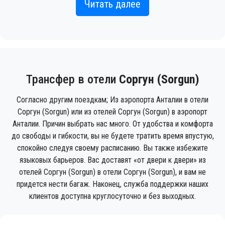
Читать далее
PrivateTransferAntalya быстро и легко
предоставит вам роскошное такси в аэропорт в
любую точку Соргун (Sorgun).
Трансфер в отели
Соргун (Sorgun)
Вам не нужно нервничать – мы сделаем всю
работу за вас. Просто закажите частное такси в
Согласно другим поездкам; Из аэропорта Анталии в отели
аэропорту Анталии до Соргун (Sorgun) (это можно
Соргун (Sorgun) или из отелей Соргун (Sorgun) в аэропорт
сделать как онлайн, так и по телефону), и
Анталии. Причин выбрать нас много. От удобства и комфорта
водитель встретит вас за пределами терминала
до свободы и гибкости, вы не будете тратить время впустую,
прибытия с вашим именем, написанным на
спокойно следуя своему расписанию. Вы также избежите
языковых барьеров. Вас доставят «от двери к двери» из
табличке, когда вы прилетает самолет.
отелей Соргун (Sorgun) в отели Соргун (Sorgun), и вам не
придется нести багаж. Наконец, служба поддержки наших
Просто укажите правильную информацию о
клиентов доступна круглосуточно и без выходных.
рейсе, ваше имя и номер мобильного телефона,
и команда PrivateTransferAntalya отследит ваш
рейс и будет рядом, когда вы сойдете с