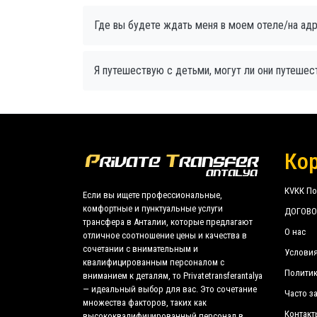
Где вы будете ждать меня в моем отеле/на ад
Я путешествую с детьми, могут ли они путешес
Ко
КVКК По
Если вы ищете профессиональные,
комфортные и пунктуальные услуги
ДОГОВО
трансфера в Анталии, которые предлагают
О нас
отличное соотношение цены и качества в
сочетании с внимательным и
Услови
квалифицированным персоналом с
Политик
вниманием к деталям, то Privatetransferantalya
— идеальный выбор для вас. Это сочетание
Часто з
множества факторов, таких как
Контакт
высококвалифицированный персонал в