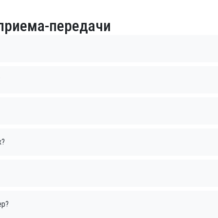
 приема-передачи
?
х?
ер?